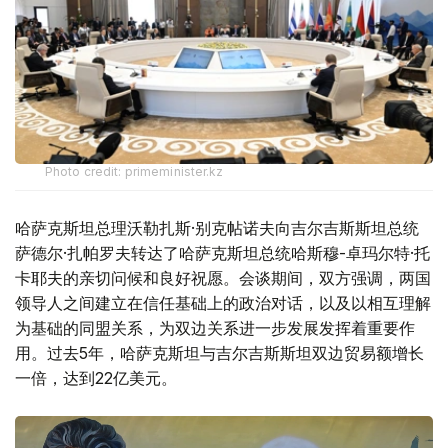
Photo credit: primeminister.kz
哈萨克斯坦总理沃勒扎斯·别克帖诺夫向吉尔吉斯斯坦总统
萨德尔·扎帕罗夫转达了哈萨克斯坦总统哈斯穆-卓玛尔特·托
卡耶夫的亲切问候和良好祝愿。会谈期间，双方强调，两国
领导人之间建立在信任基础上的政治对话，以及以相互理解
为基础的同盟关系，为双边关系进一步发展发挥着重要作
用。过去5年，哈萨克斯坦与吉尔吉斯斯坦双边贸易额增长
一倍，达到22亿美元。