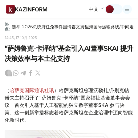
中文
KAZINFORM
热
选举-2026
总统府
任免
事件
国情咨文
跨里海国际运输路线/中间走
点:
14:45, 17 10月 2025
“萨姆鲁克-卡泽纳”基金引入AI董事SKAI 提升
决策效率与本土化支持
（
哈萨克国际通讯社讯
）哈萨克斯坦总理沃勒扎斯·别克帖
诺夫主持召开了“萨姆鲁克-卡泽纳”国家福祉基金董事会会
议，首次引入基于人工智能的独立数字董事SKAI参与决
策。这一创新举措标志着哈萨克斯坦在企业治理中迈向智能
化新时代。