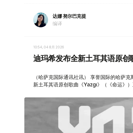
达娜 努尔巴克提
编译
10:54, 04 8月 2026
迪玛希发布全新土耳其语原创
（哈萨克国际通讯社讯） 享誉国际的哈萨克
新土耳其语原创歌曲《Yazgı》（《命运》