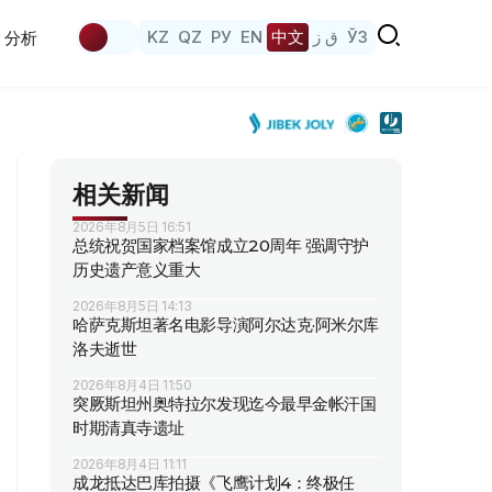
KZ
QZ
РУ
EN
中文
ق ز
ЎЗ
分析
相关新闻
2026年8月5日 16:51
总统祝贺国家档案馆成立20周年 强调守护
历史遗产意义重大
2026年8月5日 14:13
哈萨克斯坦著名电影导演阿尔达克·阿米尔库
洛夫逝世
2026年8月4日 11:50
突厥斯坦州奥特拉尔发现迄今最早金帐汗国
时期清真寺遗址
2026年8月4日 11:11
成龙抵达巴库拍摄《飞鹰计划4：终极任