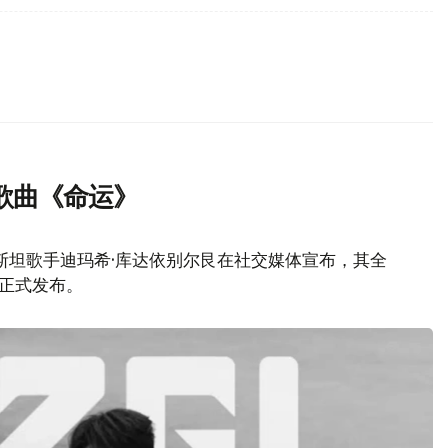
歌曲《命运》
斯坦歌手迪玛希·库达依别尔艮在社交媒体宣布，其全
）正式发布。