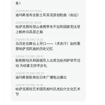
务》
2026年8月4日 10:54
迪玛希发布全新土耳其语原创歌曲《命运》
2026年8月1日 18:48
哈萨克斯坦登山者携带冬不拉和国家宪法登
上帕米尔高原之巅
2026年7月29日 13:20
当历史在舞台上开口——《术赤汗》如何重
塑哈萨克民族的历史记忆
2026年7月29日 08:52
鞑靼斯坦共和国领导人出席北哈州萨班节活
动 为幼童主持学步礼
2026年7月29日 08:33
迪玛希新歌将在日本广播电台播出
2026年7月28日 14:46
哈萨克斯坦艺术团亮相约旦杰拉什文化艺术
节