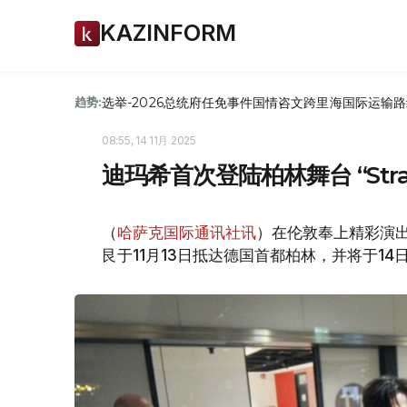
KAZINFORM
选举-2026
总统府
任免
事件
国情咨文
跨里海国际运输路
趋势:
08:55, 14 11月 2025
迪玛希首次登陆柏林舞台 “Str
（
哈萨克国际通讯社讯
）在伦敦奉上精彩演
艮于11月13日抵达德国首都柏林，并将于1