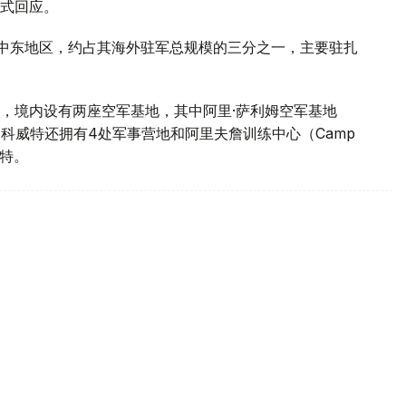
式回应。
中东地区，约占其海外驻军总规模的三分之一，主要驻扎
，境内设有两座空军基地，其中阿里·萨利姆空军基地
基地。此外，科威特还拥有4处军事营地和阿里夫詹训练中心（Camp
威特。