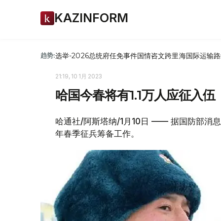
KAZINFORM
选举-2026
总统府
任免
事件
国情咨文
跨里海国际运输路
趋势:
21:19, 10 1月 2023
哈国今春将有1.1万人应征入伍
哈通社/阿斯塔纳/1月10日 —— 据国防部
年春季征兵筹备工作。