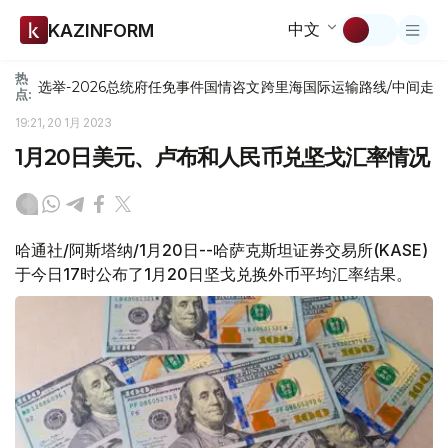
中文
KAZINFORM
热
选举-2026
总统府
任免
事件
国情咨文
跨里海国际运输路线/中间走
点:
19:21, 20 1月 2023
1月20日美元、卢布和人民币兑坚戈汇率情况
哈通社/阿斯塔纳/1月20日--哈萨克斯坦证券交易所(KASE)
于今日17时公布了1月20日坚戈兑换外币平均汇率结果。