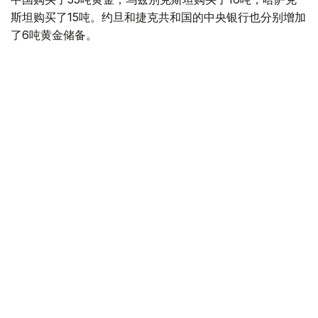
斯坦购买了15吨。约旦和捷克共和国的中央银行也分别增加
了6吨黄金储备。
全球各国央行在第二季度共购买了约289吨黄金，比2025年
同期增长了62%。去年同期，黄金购买量约为178吨。
世界黄金协会称，黄金需求的增长受到地缘政治不确定性、
本季度贵金属价格下跌，以及各国寻求国际储备多元化等因
素的影响。
根据该协会进行的一项调查，89%的央行行长预计未来一
年全球黄金储备量将会增加。45%的受访者表示，他们的
国家计划增加黄金储备。
黄金储备
哈萨克斯坦
经济
央行
金融
木合塔尔 哈力木拉
编译