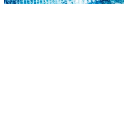
Коллаж: Kazinform/ Canva
根据央行公布的信息，2026年8月6日，哈萨克斯坦坚戈与
国际主要货币之间的兑换汇率标准如下：
美元兑坚戈（USD/KZT） – 1：469.85
欧元兑坚戈（EUR/KZT）- 1：542.16
俄罗斯卢布兑坚戈（RUB / KZT）- 1: 5.78
土耳其里拉兑坚戈（TRY / KZT）- 1: 9.88
中国元兑坚戈（CNY / KZT）- 1：69.61
值得一提的是，根据哈萨克斯坦国家银行规定，截至阿斯塔
纳时间当日15:30，在哈萨克斯坦证券交易所形成的坚戈兑
美元加权平均汇率，将被确定为下一工作日坚戈兑美元官方
汇率；坚戈兑其他外币的官方汇率，则依据截至阿斯塔纳时
间16:00形成的交叉汇率计算得出。