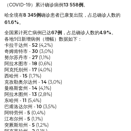
（COVID-19）累计确诊病例
13 558
例
。
哈全境有
8 345
例
确诊患者已康复出院，占总确诊人数的
61.6%
。
全国累计死亡病例已达
67
例
，占总确诊人数的
4.9%
。
各地9日新增病例（增幅）数据如下：
卡拉干达州 -
52
(4,2%)
奇姆肯特市 -
30
(3,0%)
努尔苏丹市 -
27
(1,1%)
阿拉木图市 -
18
(0,6%)
阿克托别州 -
17
(4,0%)
西哈州 -
15
(1,7%)
克孜勒奥尔达州 -
14
(3,0%)
曼格斯套州 -
14
(4,1%)
阿拉木图州 -
13
(2,8%)
东哈州 -
11
(5,4%)
巴甫洛达尔州 -
10
(3,5%)
阿特劳州 -
5
(0,4%)
江布尔州 -
5
(1,1%)
突厥斯坦州 -
5
(1,2%)