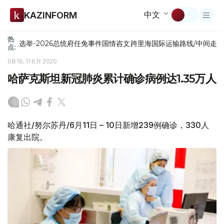
中文
KAZINFORM
热
选举-2026
总统府
任免
事件
国情咨文
跨里海国际运输路线/中间走
点:
08:16, 11 6月 2020
哈萨克斯坦新冠肺炎累计确诊病例达1.35万人
哈通社/努尔苏丹/6月11日 – 10日新增239例确诊，330人
康复出院。