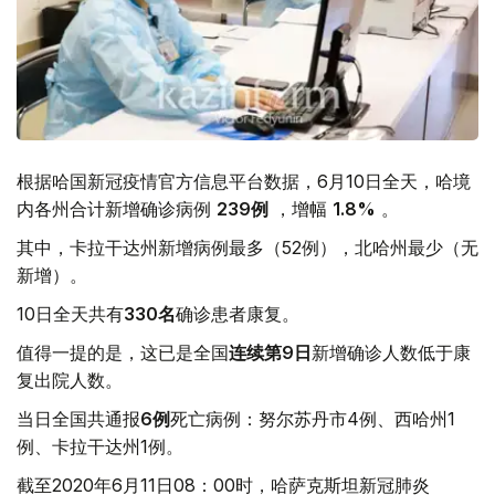
根据哈国新冠疫情官方信息平台数据，6月10日全天，哈境
内各州合计新增确诊病例
239
例
，增幅
1.8%
。
其中，卡拉干达州新增病例最多（52例），北哈州最少（无
新增）。
10日全天共有
330
名
确诊患者康复。
值得一提的是，这已是全国
连续第
9
日
新增确诊人数低于康
复出院人数。
当日全国共通报
6
例
死亡病例：努尔苏丹市4例、西哈州1
例、卡拉干达州1例。
截至2020年6月11日08：00时，哈萨克斯坦新冠肺炎