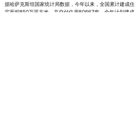
据哈萨克斯坦国家统计局数据，今年以来，全国累计建成住
宅面积850万平方米，共交付住房80667套，全年计划建成
住宅面积达到2000万平方米。
今年1月至6月，全国建筑工程实际完成量同比增长15.2%，
全国17个地区实现正增长。其中，乌勒套州建筑业增长最为
显著，建筑工程量同比增长3.3倍；克孜勒奥尔达州、阿拜
州、巴甫洛达尔州、库斯塔奈州和突厥斯坦州也保持较快增
长。
工业和建设部表示，这些地区不仅住宅建设活跃，还同步推
进铁路、公路、能源、工业、农工综合体、社会基础设施及
工程管网等项目，带动建筑业快速发展。
阿拉木图市建筑增长主要来自住宅、学校、医疗设施和基础
设施建设；阿特劳州则受天然气化工综合体项目带动。与此
同时，东哈州、西哈州、江布尔州、曼格斯套州及奇姆肯特
市住宅和工业项目建设也保持活跃。
不过，北哈州、卡拉干达州和热特苏州建筑工程量有所下