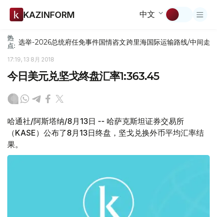
中文
KAZINFORM
热
选举-2026
总统府
任免
事件
国情咨文
跨里海国际运输路线/中间走
点:
17:19, 13 8月 2018
今日美元兑坚戈终盘汇率1:363.45
哈通社/阿斯塔纳/8月13日 -- 哈萨克斯坦证券交易所
（KASE）公布了8月13日终盘，坚戈兑换外币平均汇率结
果。