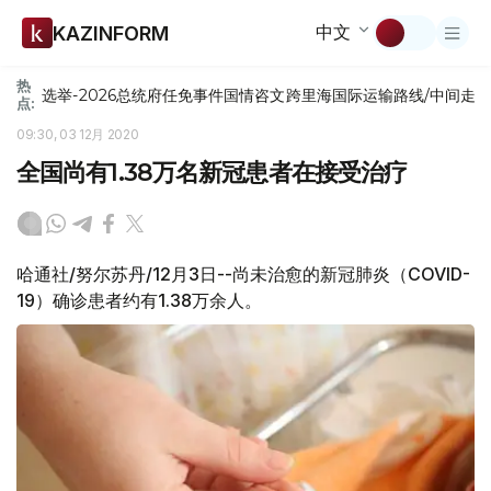
中文
KAZINFORM
热
选举-2026
总统府
任免
事件
国情咨文
跨里海国际运输路线/中间走
点:
09:30, 03 12月 2020
全国尚有1.38万名新冠患者在接受治疗
哈通社/努尔苏丹/12月3日--尚未治愈的新冠肺炎（COVID-
19）确诊患者约有1.38万余人。