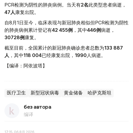
PCR检测为阴性的肺炎病例。当天有
2
名
此类型患者病逝，
47
人
康复出院。
自8月1日至今，临床表现与新冠肺炎相似但PCR检测为阴性
的肺炎病例累计登记有
42 455
例
，其中
446例
病逝，
30728
例
康复。
截至目前，全国累计的新冠肺炎确诊患者总数为
133 887
人
，其中
118 004
已经康复出院，
1990
人病逝。
【编译：阿依波塔】
医疗卫生
新型冠状病毒
黄金储备
哈萨克斯坦
без автора
编译
17:15, 06 8月 2026