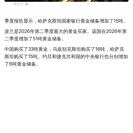
Фото: ӨзА
季度报告显示，哈萨克斯坦国家银行黄金储备增加了15吨。
波兰是2026年第二季度最大的黄金买家。该国在2026年第
二季度增加了51吨黄金储备。
中国购买了33吨黄金，乌兹别克斯坦购买了16吨，哈萨克
斯坦购买了15吨。约旦和捷克共和国的中央银行也分别增加
了6吨黄金储备。
全球各国央行在第二季度共购买了约289吨黄金，比2025年
同期增长了62%。去年同期，黄金购买量约为178吨。
世界黄金协会称，黄金需求的增长受到地缘政治不确定性、
本季度贵金属价格下跌，以及各国寻求国际储备多元化等因
素的影响。
根据该协会进行的一项调查，89%的央行行长预计未来一
年全球黄金储备量将会增加。45%的受访者表示，他们的
国家计划增加黄金储备。