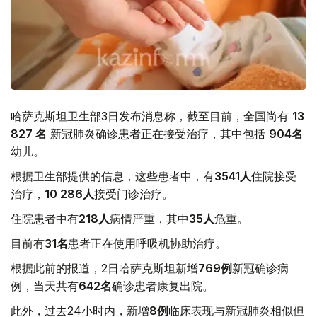
哈萨克斯坦卫生部3日发布消息称，截至目前，全国尚有
13
827
名
新冠肺炎确诊患者正在接受治疗，其中包括
904
名
幼儿。
根据卫生部提供的信息，这些患者中，有
3541
人
住院接受
治疗，
10 286
人
接受门诊治疗。
住院患者中有
218
人
病情严重，其中
35
人
危重。
目前有
31
名
患者正在使用呼吸机协助治疗。
根据此前的报道，2日哈萨克斯坦新增
769
例
新冠确诊病
例，当天共有
642
名
确诊患者康复出院。
此外，过去24小时内，新增
8
例
临床表现与新冠肺炎相似但