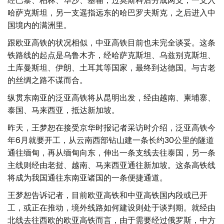
经巴黎、柏林、华沙、基辅，过莫斯科后分成两支，一支入
哈萨克斯坦，另一支遥指远东的哈巴罗夫斯克，之后进入中
国境内的满洲里。
跟欧亚高铁的状况相似，中亚高铁目前也未完全谈妥。这条
铁路线的起点是乌鲁木齐，经哈萨克斯坦、乌兹别克斯坦、
土库曼斯坦、伊朗、土耳其等国家，最终到达德国。与古老
的丝绸之路不谋而合。
纵贯东南亚的泛亚高铁将从昆明出发，经由越南、柬埔寨、
泰国、马来西亚，抵达新加坡。
昨天，王梦恕在接受京华时报记者采访时介绍，泛亚高铁今
年6月就要开工，从云南西部钻山建一条长约30公里的隧道
通往缅甸，再从缅甸向东，伸出一条支线去往泰国，另一条
主线则经由老挝、越南、马来西亚通往新加坡。这条高铁线
将成为我国通往东南亚诸国的一条便捷通道。
王梦恕告诉记者，目前欧亚高铁和中亚高铁国内段或已开
工，或正在推动，境外线路如何建设则处于谈判期。就经由
北线去往西欧的欧亚高铁而言，由于需要经过俄罗斯，中方