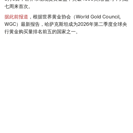
七周来首次。
据此前报道
，根据世界黄金协会（World Gold Council,
WGC）最新报告，哈萨克斯坦成为2026年第二季度全球央
行黄金购买量排名前五的国家之一。
季度报告显示，哈萨克斯坦国家银行黄金储备增加了15吨。
黄金储备
哈萨克斯坦
经济
金融
木合塔尔 哈力木拉
编译
08:31, 31 7月 2026
哈萨克斯坦是全球五大黄金购买国之一