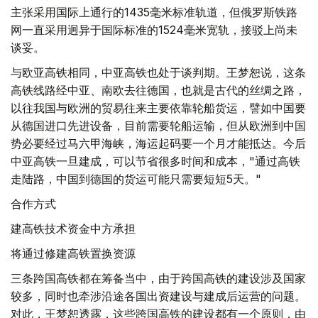
主张采用国际上通行的1435毫米标准轨道，但俄罗斯铁路
网一直采用迥异于国际标准的1524毫米宽轨，接驳上尚未
谈妥。
与欧亚高铁相同，中亚高铁也处于谈判期。王梦恕说，这条
高铁线路经中亚、南欧去往德国，也就是古代的丝绸之路，
以往我国与欧洲的贸易往来主要依靠轮船货运，譬如中国要
从德国进口先进设备，目前需要轮船运输，但从欧洲到中国
势必要经过马六甲海峡，海运起码要一个月才能抵达。今后
中亚高铁一旦建成，可以节省很多时间和成本，"通过高铁
走陆路，中国到德国的货运可能只需要短短5天。"
合作方式
建高铁技术资金中方承担
将通过修建高铁置换资源
三条跨国高铁都在筹备当中，由于跨国高铁的建设涉及国家
较多，同时也牵涉沿途各国出资建设与建成后运营的问题。
对此，王梦恕透露，这些跨国高铁的建设都有一个原则，由