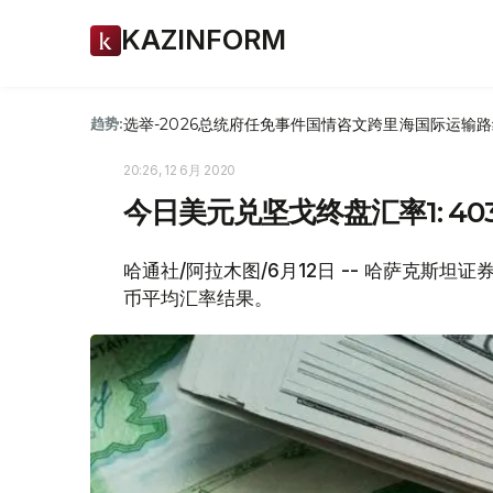
KAZINFORM
选举-2026
总统府
任免
事件
国情咨文
跨里海国际运输路
趋势:
20:26, 12 6月 2020
今日美元兑坚戈终盘汇率1: 403
哈通社/阿拉木图/6月12日 -- 哈萨克斯坦证
币平均汇率结果。