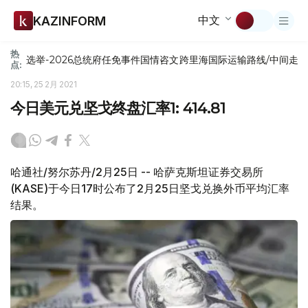
中文
KAZINFORM
热
选举-2026
总统府
任免
事件
国情咨文
跨里海国际运输路线/中间走
点:
20:15, 25 2月 2021
今日美元兑坚戈终盘汇率1: 414.81
哈通社/努尔苏丹/2月25日 -- 哈萨克斯坦证券交易所
(KASE)于今日17时公布了2月25日坚戈兑换外币平均汇率
结果。