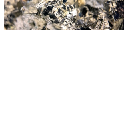
Фото: magnific.com
根据文件，按照批准的矿产储量计算，该矿山计划开采16
年。其中，企业将在13年时间内按照年产100万吨原矿的设
计产能开展生产。用于开发该矿床的地下资源区块总面积为
4.499平方公里。
“矿山总体生产能力确定为年产100万吨，之后产量
将逐步下降。根据设计阶段确定的矿产储量，矿山使
用年限为16年。其中，自按照设计产能（年产100万