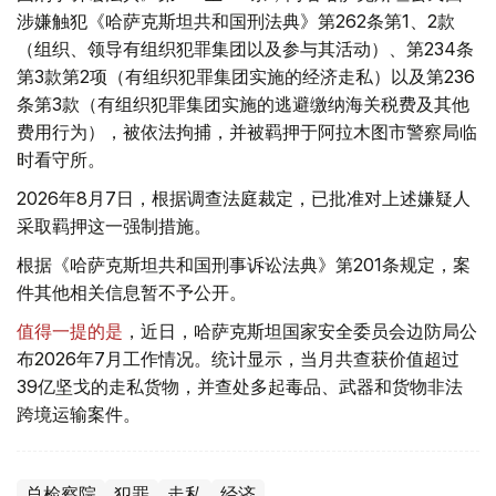
涉嫌触犯《哈萨克斯坦共和国刑法典》第262条第1、2款
（组织、领导有组织犯罪集团以及参与其活动）、第234条
第3款第2项（有组织犯罪集团实施的经济走私）以及第236
条第3款（有组织犯罪集团实施的逃避缴纳海关税费及其他
费用行为），被依法拘捕，并被羁押于阿拉木图市警察局临
时看守所。
2026年8月7日，根据调查法庭裁定，已批准对上述嫌疑人
采取羁押这一强制措施。
根据《哈萨克斯坦共和国刑事诉讼法典》第201条规定，案
件其他相关信息暂不予公开。
值得一提的是
，近日，哈萨克斯坦国家安全委员会边防局公
布2026年7月工作情况。统计显示，当月共查获价值超过
39亿坚戈的走私货物，并查处多起毒品、武器和货物非法
跨境运输案件。
总检察院
犯罪
走私
经济