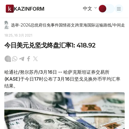
中文
KAZINFORM
热
选举-2026
总统府
任免
事件
国情咨文
跨里海国际运输路线/中间走
点:
18:25, 16 3月 2021
今日美元兑坚戈终盘汇率1: 418.92
哈通社/努尔苏丹/3月16日 -- 哈萨克斯坦证券交易所
(KASE)于今日17时公布了3月16日坚戈兑换外币平均汇率
结果。