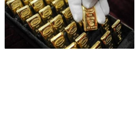
Фото: ӨзА
季度报告显示，哈萨克斯坦国家银行黄金储备增加了15吨。
波兰是2026年第二季度最大的黄金买家。该国在2026年第
二季度增加了51吨黄金储备。
中国购买了33吨黄金，乌兹别克斯坦购买了16吨，哈萨克
斯坦购买了15吨。约旦和捷克共和国的中央银行也分别增加
了6吨黄金储备。
全球各国央行在第二季度共购买了约289吨黄金，比2025年
同期增长了62%。去年同期，黄金购买量约为178吨。