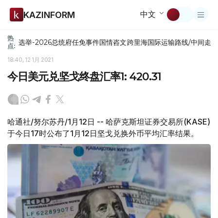
中文
KAZINFORM
热
选举-2026
总统府
任免
事件
国情咨文
跨里海国际运输路线/中间走
点:
18:40, 12 1月 2021
今日美元兑坚戈终盘汇率1: 420.31
哈通社/努尔苏丹/1月12日 -- 哈萨克斯坦证券交易所(KASE)
于今日17时公布了1月12日坚戈兑换外币平均汇率结果。