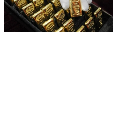
Фото: ӨзА
季度报告显示，哈萨克斯坦国家银行黄金储备增加了15吨。
波兰是2026年第二季度最大的黄金买家。该国在2026年第
二季度增加了51吨黄金储备。
中国购买了33吨黄金，乌兹别克斯坦购买了16吨，哈萨克
斯坦购买了15吨。约旦和捷克共和国的中央银行也分别增加
了6吨黄金储备。
全球各国央行在第二季度共购买了约289吨黄金，比2025年
同期增长了62%。去年同期，黄金购买量约为178吨。
世界黄金协会称，黄金需求的增长受到地缘政治不确定性、