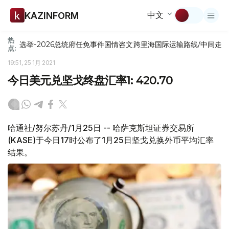
中文
KAZINFORM
热
选举-2026
总统府
任免
事件
国情咨文
跨里海国际运输路线/中间走
点:
19:51, 25 1月 2021
今日美元兑坚戈终盘汇率1: 420.70
哈通社/努尔苏丹/1月25日 -- 哈萨克斯坦证券交易所
(KASE)于今日17时公布了1月25日坚戈兑换外币平均汇率
结果。