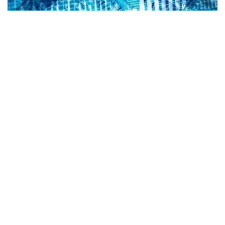
Коллаж: Kazinform/ Canva
根据央行公布的信息，2026年8月6日，哈萨克斯坦坚戈与
国际主要货币之间的兑换汇率标准如下：
美元兑坚戈（USD/KZT） – 1：469.85
欧元兑坚戈（EUR/KZT）- 1：542.16
俄罗斯卢布兑坚戈（RUB / KZT）- 1: 5.78
土耳其里拉兑坚戈（TRY / KZT）- 1: 9.88
中国元兑坚戈（CNY / KZT）- 1：69.61
值得一提的是，根据哈萨克斯坦国家银行规定，截至阿斯塔
纳时间当日15:30，在哈萨克斯坦证券交易所形成的坚戈兑
美元加权平均汇率，将被确定为下一工作日坚戈兑美元官方
汇率；坚戈兑其他外币的官方汇率，则依据截至阿斯塔纳时