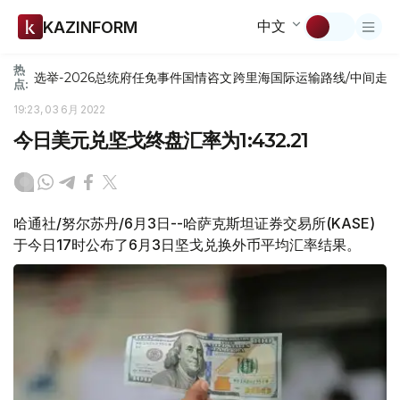
中文
KAZINFORM
热
选举-2026
总统府
任免
事件
国情咨文
跨里海国际运输路线/中间走
点:
19:23, 03 6月 2022
今日美元兑坚戈终盘汇率为1:432.21
哈通社/努尔苏丹/6月3日--哈萨克斯坦证券交易所(KASE)
于今日17时公布了6月3日坚戈兑换外币平均汇率结果。