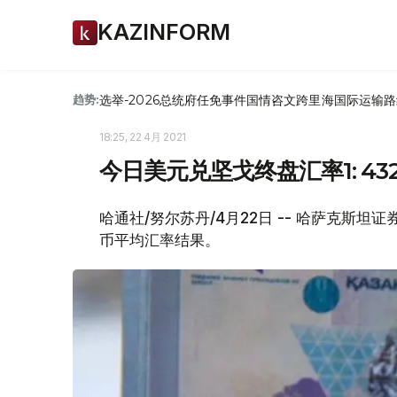
KAZINFORM
选举-2026
总统府
任免
事件
国情咨文
跨里海国际运输路
趋势:
18:25, 22 4月 2021
今日美元兑坚戈终盘汇率1: 432.
哈通社/努尔苏丹/4月22日 -- 哈萨克斯坦证
币平均汇率结果。