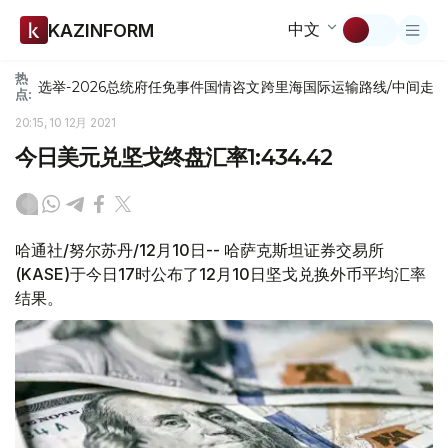
中文
KAZINFORM
热
选举-2026
总统府
任免
事件
国情咨文
跨里海国际运输路线/中间走
点:
20:15, 10 12月 2021
今日美元兑坚戈终盘汇率1:434.42
哈通社/努尔苏丹/12月10日-- 哈萨克斯坦证券交易所
(KASE)于今日17时公布了12月10日坚戈兑换外币平均汇率
结果。