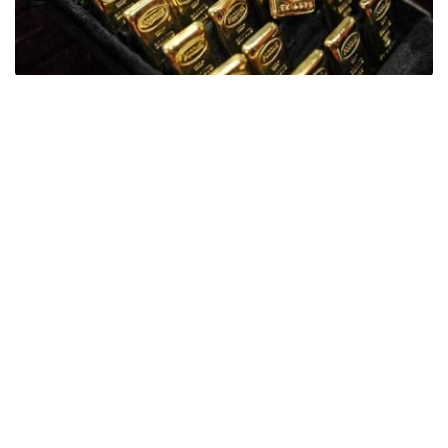
Фото: ӨзА
季度报告显示，哈萨克斯坦国家银行黄金储备增加了15吨。
波兰是2026年第二季度最大的黄金买家。该国在2026年第
二季度增加了51吨黄金储备。
中国购买了33吨黄金，乌兹别克斯坦购买了16吨，哈萨克
斯坦购买了15吨。约旦和捷克共和国的中央银行也分别增加
了6吨黄金储备。
全球各国央行在第二季度共购买了约289吨黄金，比2025年
同期增长了62%。去年同期，黄金购买量约为178吨。
世界黄金协会称，黄金需求的增长受到地缘政治不确定性、
本季度贵金属价格下跌，以及各国寻求国际储备多元化等因
素的影响。