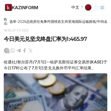
中文
KAZINFORM
热
选举-2026
总统府
任免
事件
国情咨文
跨里海国际运输路线/中间走
点:
19:20, 01 7月 2022
今日美元兑坚戈终盘汇率为1:465.97
哈通社/努尔苏丹/7月1日--哈萨克斯坦证券交易所(KASE)于
今日17时公布了7月1日坚戈兑换外币平均汇率结果。