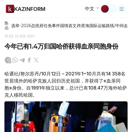
中文
KAZINFORM
热
选举-2026
总统府
任免
事件
国情咨文
跨里海国际运输路线/中间走
点:
10:32, 12 10月 2021
今年已有1.4万归国哈侨获得血亲同胞身份
哈通社/努尔苏丹/10月12日 – 2021年1~10月共有14 358名
世居境外的哈萨克族人回归历史祖国，并获得了«血亲同
胞»身份。自1991年独立以来，总计已有108.47万海外哈萨
克人移民哈国。