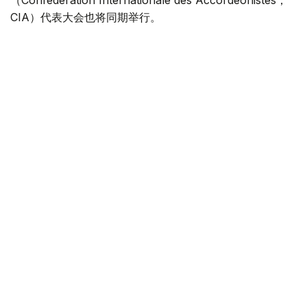
（Confédération Internationale des Accordéonistes，
CIA）代表大会也将同期举行。
“Coupe Mondiale”创办于1938年，是全球历史最悠久、最
具影响力的手风琴与巴扬国际赛事之一，长期以来汇聚来自
世界各地的优秀演奏家，为国际专业音乐交流的重要平台。
本届赛事将吸引来自多个国家的音乐家和文化界人士参与。
组委会介绍，评委来自21个国家，参赛选手来自16个国家和
地区，包括澳大利亚、美国、德国、意大利、法国、中国、
韩国、英国、土耳其、哈萨克斯坦等。
主办方表示，哈萨克斯坦获得举办这一国际赛事的资格，体
现了国际社会对该国文化实力的认可，也将进一步巩固阿斯
塔纳作为国际文化交流中心的地位，提升哈萨克斯坦在世界
文化舞台上的影响力。
赛事期间，国际手风琴联盟主席米尔科·帕塔里尼（Mirco
Patarini）、副主席李聪（Li Cong）和佐里察·卡拉库托夫
斯卡（Zorica Karakutovska）、秘书长金莫·马蒂拉
（Kimmo Mattila）、总经理哈利·琼斯（Harley