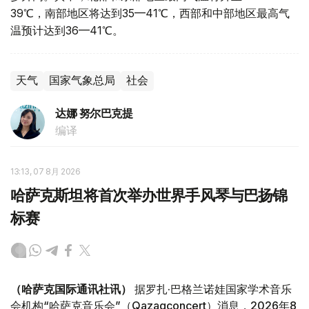
39℃，南部地区将达到35—41℃，西部和中部地区最高气
温预计达到36—41℃。
天气
国家气象总局
社会
达娜 努尔巴克提
编译
13:13, 07 8月 2026
哈萨克斯坦将首次举办世界手风琴与巴扬锦
标赛
（哈萨克国际通讯社讯）
据罗扎·巴格兰诺娃国家学术音乐
会机构“哈萨克音乐会”（Qazaqconcert）消息，2026年8