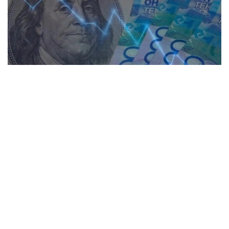
Коллаж: Kazinform / Freepik / Pixabay
28个KASE成员参与了交易。
根据现货市场交易结果： 美元兑坚戈（交易工具
USDKZT_TOM）汇率平均报价为1: 475.23（+1.42坚
戈），外汇交易总额为3.9736亿美元（+3066万美元）。
交易过程中，最低报价为1:473.00坚戈，最高报价为
1:476.71坚戈。
欧元兑坚戈（交易工具EURKZT_TOM）汇率平均报价为1: