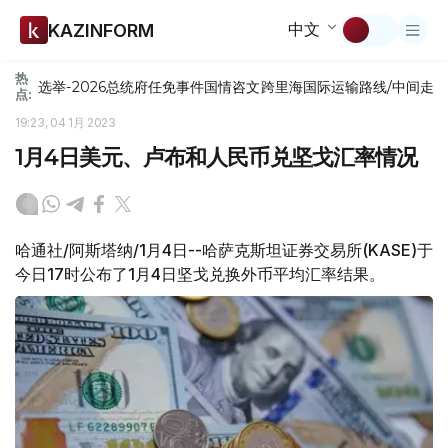
中文
KAZINFORM
热
选举-2026
总统府
任免
事件
国情咨文
跨里海国际运输路线/中间走
点:
19:23, 04 1月 2023
1月4日美元、卢布和人民币兑坚戈汇率情况
哈通社/阿斯塔纳/1月4日--哈萨克斯坦证券交易所(KASE)于
今日17时公布了1月4日坚戈兑换外币平均汇率结果。