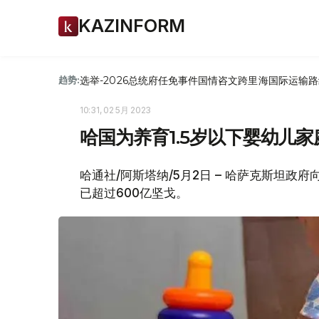
KAZINFORM
选举-2026
总统府
任免
事件
国情咨文
跨里海国际运输路
趋势:
10:31, 02 5月 2023
哈国为养育1.5岁以下婴幼儿家
哈通社/阿斯塔纳/5月2日 – 哈萨克斯坦
已超过600亿坚戈。