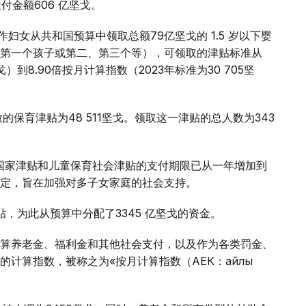
付金额606 亿坚戈。
非工作妇女从共和国预算中领取总额79亿坚戈的 1.5 岁以下婴
第一个孩子或第二、第三个等），可领取的津贴标准从
戈）到8.90倍按月计算指数（2023年标准为30 705坚
的保育津贴为48 511坚戈。领取这一津贴的总人数为343
日起，国家津贴和儿童保育社会津贴的支付期限已从一年增加到
定，旨在加强对多子女家庭的社会支持。
贴，为此从预算中分配了3345 亿坚戈的资金。
算养老金、福利金和其他社会支付，以及作为各类罚金、
计算指数，被称之为«按月计算指数（АЕК：айлық