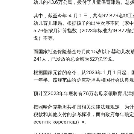
幼儿的43.6万公民，拨付了儿童保育津贴。总拨
其中，截至今年 4 月 1 日，共有92 879名
幼儿育儿津贴。根据孩子的出生次序不同（家中
5.76倍按月计算指数（2023年标准为19 872坚
戈）不等。
而国家社会保险基金每月向1.5岁以下婴幼儿发放
241人，已发放的总金额为527亿坚戈。
根据国家元首的命令，从2023年 1 月 1 
一年半。该规范由哈萨克斯坦共和国社会法典规
预计至2023年年底将有76万名母亲领取育儿津
按照哈萨克斯坦共和国相关法律法规规定，为计
税款和其他支付的参考标准，而由政府每年确定的
есептік көрсеткіш）»。