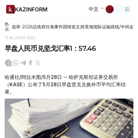
中文
KAZINFORM
热
选举-2026
总统府
任免
事件
国情咨文
跨里海国际运输路线/中间走
点:
11:36, 28 5月 2020
早盘人民币兑坚戈汇率1：57.46
哈通社/阿拉木图/5月28日 -- 哈萨克斯坦证券交易所
（KASE）公布了5月28日早盘坚戈兑换外币平均汇率结
果。