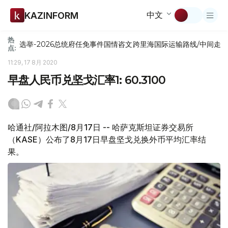
中文
KAZINFORM
热
选举-2026
总统府
任免
事件
国情咨文
跨里海国际运输路线/中间走
点:
11:29, 17 8月 2020
早盘人民币兑坚戈汇率1: 60.3100
哈通社/阿拉木图/8月17日 -- 哈萨克斯坦证券交易所
（KASE）公布了8月17日早盘坚戈兑换外币平均汇率结
果。