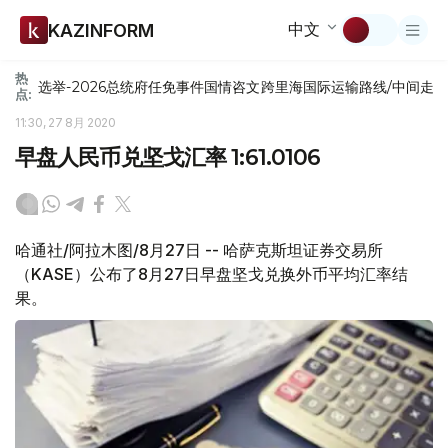
中文
KAZINFORM
热
选举-2026
总统府
任免
事件
国情咨文
跨里海国际运输路线/中间走
点:
11:30, 27 8月 2020
早盘人民币兑坚戈汇率 1:61.0106
哈通社/阿拉木图/8月27日 -- 哈萨克斯坦证券交易所
（KASE）公布了8月27日早盘坚戈兑换外币平均汇率结
果。