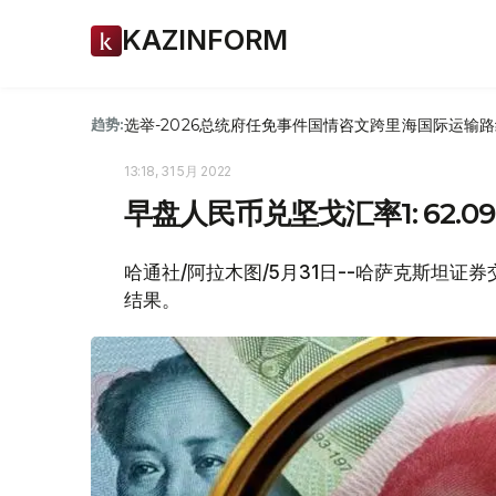
KAZINFORM
选举-2026
总统府
任免
事件
国情咨文
跨里海国际运输路
趋势:
13:18, 31 5月 2022
早盘人民币兑坚戈汇率1: 62.09
哈通社/阿拉木图/5月31日--哈萨克斯坦证券
结果。