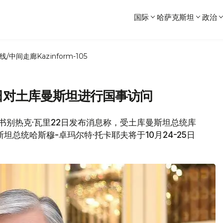
国际
哈萨克斯坦
政治
线/中间走廊
Kazinform-105
5日对土库曼斯坦进行国事访问
闻秘书别热克·瓦里22日发布消息称，受土库曼斯坦总统库
总统哈斯穆-卓玛尔特·托卡耶夫将于10月24-25日