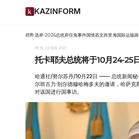
KAZINFORM
选举-2026
总统府
任免
事件
国情咨文
跨里海国际运输路
趋势:
16:10, 22 10月 2021
托卡耶夫总统将于10月24-2
哈通社/努尔苏丹/10月22日 —— 总统新
尔班古力·别尔德穆哈梅多夫的邀请，哈萨克斯坦
对该国进行国事访。