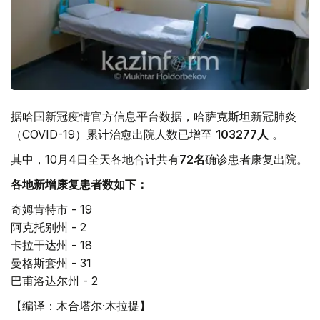
据哈国新冠疫情官方信息平台数据，哈萨克斯坦新冠肺炎
（COVID-19）累计治愈出院人数已增至
103277
人
。
其中，10月4日全天各地合计共有
72
名
确诊患者康复出院。
各地新增康复患者数如下：
奇姆肯特市 - 19
阿克托别州 - 2
卡拉干达州 - 18
曼格斯套州 - 31
巴甫洛达尔州 - 2
【编译：木合塔尔·木拉提】