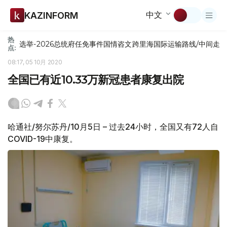
中文
KAZINFORM
热
选举-2026
总统府
任免
事件
国情咨文
跨里海国际运输路线/中间走
点:
08:17, 05 10月 2020
全国已有近10.33万新冠患者康复出院
哈通社/努尔苏丹/10月5日 – 过去24小时，全国又有72人自
COVID-19中康复。