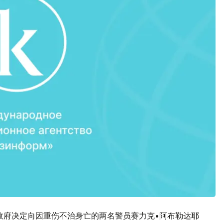
政府决定向因重伤不治身亡的两名警员赛力克•阿布勒达耶