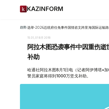
KAZINFORM
选举-2026
总统府
任免
事件
国情咨文
跨里海国际运输路
趋势:
15:31, 01 8月 2016
阿拉木图恐袭事件中因重伤逝世
补助
哈通社阿拉木图8月1日电（记者阿伊博塔•
警员家庭将得到1000万坚戈补助。