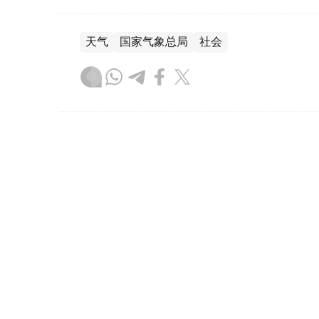
天气
国家气象总局
社会
达娜 努尔巴克提
编译
13:13, 07 8月 2026
哈萨克斯坦将首次举办世界手
（哈萨克国际通讯社讯）
据罗扎·巴格兰诺娃
（Qazaqconcert）消息，2026年8月