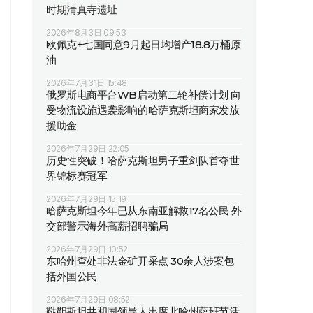
时期清真寺遗址
2026年8月3日 09:53
欧佩克+七国同意9月起日均增产18.8万桶原
油
2026年7月31日 15:48
俄罗斯电商平台WB启动第二轮补偿计划 向
受物流设施遇袭影响的哈萨克斯坦商家发放
援助金
2026年7月29日 22:05
历史性突破！哈萨克斯坦男子重剑队首夺世
界锦标赛冠军
2026年7月29日 15:19
哈萨克斯坦今年已从东南亚解救17名公民 外
交部警示海外高薪招聘骗局
2026年7月29日 10:52
东哈州查处非法金矿开采点 30余人涉案包
括外国公民
2026年7月29日 08:52
鞑靼斯坦共和国领导人出席北哈州萨班节活