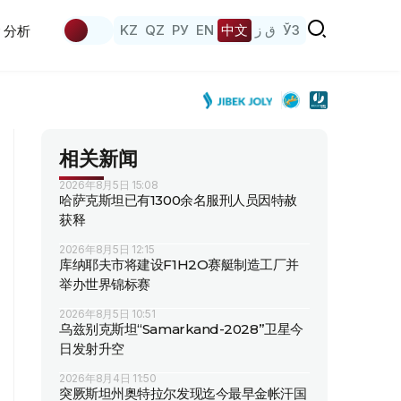
KZ
QZ
РУ
EN
中文
ق ز
ЎЗ
分析
相关新闻
2026年8月5日 15:08
哈萨克斯坦已有1300余名服刑人员因特赦
获释
2026年8月5日 12:15
库纳耶夫市将建设F1H2O赛艇制造工厂并
举办世界锦标赛
2026年8月5日 10:51
乌兹别克斯坦“Samarkand-2028”卫星今
日发射升空
2026年8月4日 11:50
突厥斯坦州奥特拉尔发现迄今最早金帐汗国