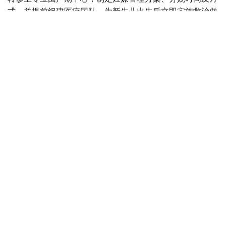
式，并提前组建医疗团队，为新生儿出生后立即实施救治做
好准备。
目前，现代产前诊断技术可在孕18至20周发现多种先天性
疾病，为新生儿出生后尽早接受手术治疗创造条件。
自2025年8月起，哈萨克斯坦实施“Аналар саулығы”（母
亲健康）孕前健康计划，目前项目覆盖率已达54%，女性
可免费接受10项基础检查。
自2024年以来，全国胎儿保护中心设立“一日诊疗门诊”，
使产前筛查覆盖率提高10%，先天性疾病检出率提高12%，
儿童残疾率下降8%。
哈萨克斯坦还积极发展胎儿外科技术，在阿斯塔纳和阿拉木
图专业医疗中心开展部分胎儿宫内手术，目前已完成39例
相关手术。
目前，全国约三分之一的新生儿手术采用微创方式实施。自
2022年以来，哈萨克斯坦还开始应用体外膜肺氧合技术救
治重症呼吸衰竭患儿。