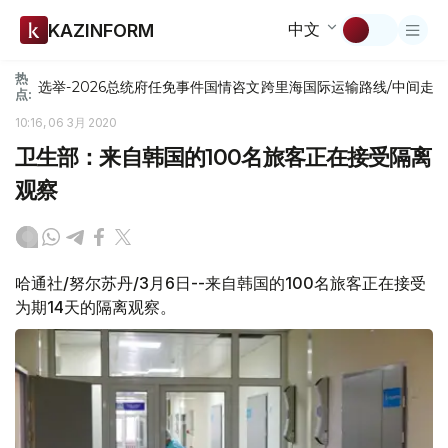
中文
KAZINFORM
热
选举-2026
总统府
任免
事件
国情咨文
跨里海国际运输路线/中间走
点:
10:16, 06 3月 2020
卫生部：来自韩国的100名旅客正在接受隔离
观察
哈通社/努尔苏丹/3月6日--来自韩国的100名旅客正在接受
为期14天的隔离观察。