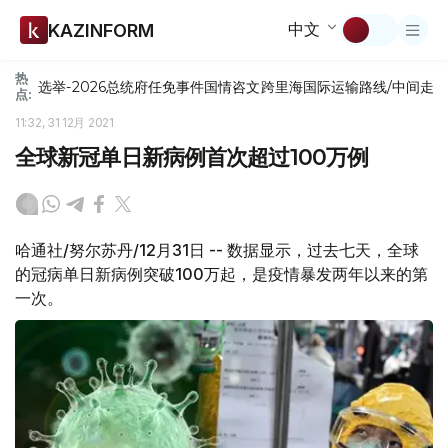
中文
KAZINFORM
热
选举-2026
总统府
任免
事件
国情咨文
跨里海国际运输路线/中间走
点:
11:32, 31 12月 2021
全球新冠单日新病例首次超过100万例
哈通社/努尔苏丹/12月31日 -- 数据显示，过去七天，全球
的冠病单日新病例突破100万起，是疫情暴发两年以来的第
一次。