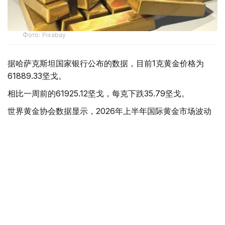
Фото: Pixabay
据哈萨克斯坦国家银行公布的数据，目前1克黄金价格为
61889.33坚戈。
相比一周前的61925.12坚戈，每克下跌35.79坚戈。
世界黄金协会数据显示，2026年上半年国际黄金市场波动
明显。今年1月，国际金价曾12次刷新历史纪录，最高升至
每金衡盎司5405美元；但到6月，金价一度回落至每金衡盎
司4002美元。
世界黄金协会表示，下半年黄金价格走势将主要受到地缘政
治局势、利率变化以及投资者市场情绪等因素影响。
在当前市场环境保持不变的情况下，预计到今年年底，国际
金价将围绕每金衡盎司4100美元上下约5%的区间波动。