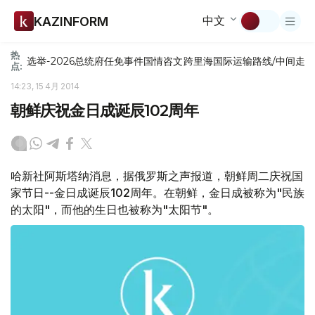
中文
KAZINFORM
热
选举-2026
总统府
任免
事件
国情咨文
跨里海国际运输路线/中间走
点:
14:23, 15 4月 2014
朝鲜庆祝金日成诞辰102周年
哈新社阿斯塔纳消息，据俄罗斯之声报道，朝鲜周二庆祝国
家节日--金日成诞辰102周年。在朝鲜，金日成被称为"民族
的太阳"，而他的生日也被称为"太阳节"。