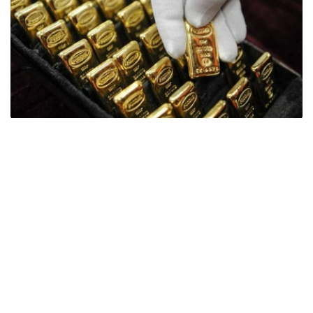
Фото: ӨзА
季度报告显示，哈萨克斯坦国家银行黄金储备增加了15吨。
波兰是2026年第二季度最大的黄金买家。该国在2026年第
二季度增加了51吨黄金储备。
中国购买了33吨黄金，乌兹别克斯坦购买了16吨，哈萨克
斯坦购买了15吨。约旦和捷克共和国的中央银行也分别增加
了6吨黄金储备。
全球各国央行在第二季度共购买了约289吨黄金，比2025年
同期增长了62%。去年同期，黄金购买量约为178吨。