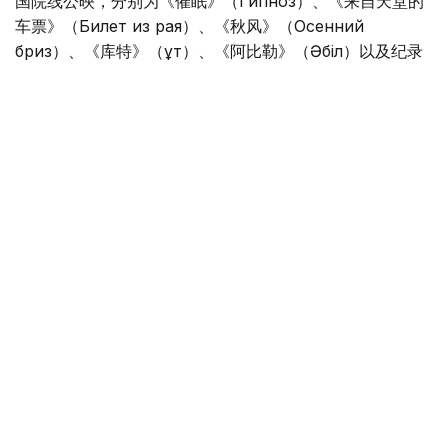
国院线公映，分别为《催眠》（Гипноз）、《来自天堂的
车票》（Билет из рая）、《秋风》（Осенний
бриз）、《库特》（Құт）、《阿比勒》（Әбіл）以及纪录
片《献给她父亲、我的曾祖父、她祖父的姜饼》
（Пряники для ее отца, моего прадеда, ее
деда）。
其中，《献给她父亲、我的曾祖父、她祖父的姜饼》这部纪
录片进入全国影院公映，被认为是哈萨克斯坦电影产业发展
的重要进展，为更多作者电影走向大众市场创造了条件。
与此同时，多部新电影项目正稳步推进。在国家电影支持中
心资助下，《教师》（Мұғалім）和《我的小儿子在哪
里？》（Кенжем қайда?）两部影片已完成制作。目前，
全国共有23个电影项目处于制作阶段，其中21个计划于今年
年底前完成。此外，通过公开评选，又有18个电影项目获得
国家资金支持。
文化和信息部表示，发展国产动画是当前电影产业的重要方
向之一。经过“哈萨克动画”（Қазақанимация）创意项目评