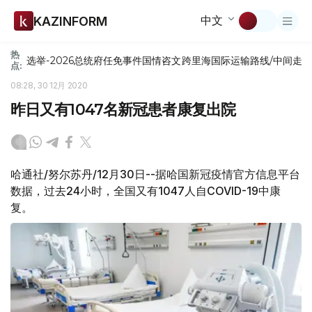
中文
KAZINFORM
热
选举-2026
总统府
任免
事件
国情咨文
跨里海国际运输路线/中间走
点:
08:28, 30 12月 2020
昨日又有1047名新冠患者康复出院
哈通社/努尔苏丹/12月30日--据哈国新冠疫情官方信息平台
数据，过去24小时，全国又有1047人自COVID-19中康
复。