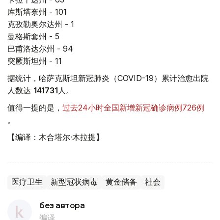
库斯塔奈州 - 101
克孜勒奥尔达州 - 1
曼格斯套州 - 5
巴甫洛达尔州 - 94
突厥斯坦州 - 11
据统计，哈萨克斯坦新冠肺炎（COVID-19）累计治愈出院
人数达
141731
人。
值得一提的是，
过去24小时全国新增新冠确诊病例726例
。
【编译：木合塔尔·木拉提】
医疗卫生
新型冠状病毒
黄金储备
社会
без автора
编译