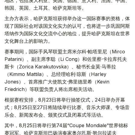
地区，包括澳大利亚、美国、德国、意大利、法国、中国、
韩国、英国、土耳其、哈萨克斯坦等。
主办方表示，哈萨克斯坦获得举办这一国际赛事的资格，体
现了国际社会对该国文化实力的认可，也将进一步巩固阿斯
塔纳作为国际文化交流中心的地位，提升哈萨克斯坦在世界
文化舞台上的影响力。
赛事期间，国际手风琴联盟主席米尔科·帕塔里尼（Mirco
Patarini）、副主席李聪（Li Cong）和佐里察·卡拉库托夫
斯卡（Zorica Karakutovska）、秘书长金莫·马蒂拉
（Kimmo Mattila）、总经理哈利·琼斯（Harley
Jones）、首席推广大使凯文·弗里德里希（Kevin
Friedrich）等联盟负责人将出席相关活动。
根据赛程安排，8月23日将举行抽签仪式，24日举办开幕
式；8月25日至27日将陆续举行比赛、音乐大师课、专场音
乐会、新闻发布会、颁奖仪式及闭幕式等活动。
其中，8月25日将举行第74届“Coupe Mondiale”世界锦标
赛冠军、哈萨克斯坦巴扬演奏家奥尔扎斯·努尔拉诺夫