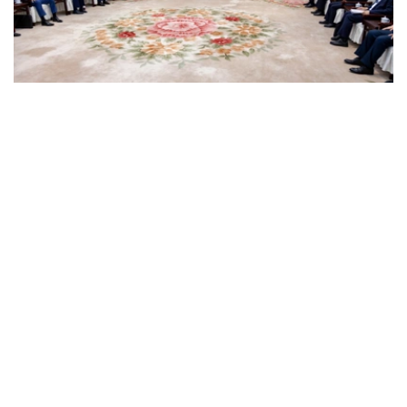
Фото: Үкімет
在会谈中，双方就进一步加强战略伙伴关系、实施联合投资
项目、发展交通物流基础设施以及扩大经贸合作前景等议题
进行了深入讨论。
朱曼哈林对在乌鲁木齐举办的第九届中国—亚欧博览会的技
术水平给予高度评价。他指出，博览会上展示的前沿技术成
果，将为两国工业合作开辟新的发展方向。
—在本次博览会上，展示了农用化学品以及无人机制
造领域的先进技术样品。我们诚挚邀请相关生产商和
投资者进入哈萨克斯坦市场。我们已做好充分准备，
为其实现生产本地化创造一切必要条件，-朱曼哈林