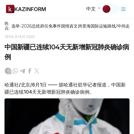
中文
KAZINFORM
热
选举-2026
总统府
任免
事件
国情咨文
跨里海国际运输路线/中间走
点:
19:54, 01 6月 2020
中国新疆已连续104天无新增新冠肺炎确诊病
例
哈通社/北京/6月1日 —— 据哈通社驻华记者报道，中国新
疆已连续104天无新增新冠肺炎确诊病例。