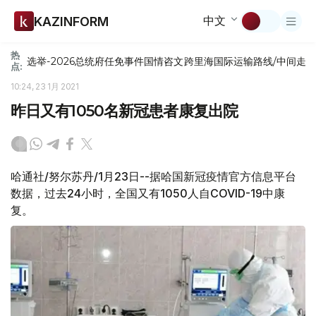
中文
KAZINFORM
热
选举-2026
总统府
任免
事件
国情咨文
跨里海国际运输路线/中间走
点:
10:24, 23 1月 2021
昨日又有1050名新冠患者康复出院
哈通社/努尔苏丹/1月23日--据哈国新冠疫情官方信息平台
数据，过去24小时，全国又有1050人自COVID-19中康
复。