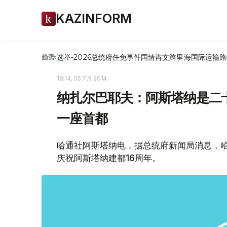
KAZINFORM
选举-2026
总统府
任免
事件
国情咨文
跨里海国际运输路
趋势:
18:14, 05 7月 2014
纳扎尔巴耶夫：阿斯塔纳是二
一座首都
哈通社阿斯塔纳电，据总统府新闻局消息，
庆祝阿斯塔纳建都16周年。