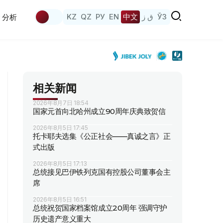
KZ
QZ
РУ
EN
中文
ق ز
ЎЗ
分析
相关新闻
2026年8月7日 18:54
国家元首向北哈州成立90周年庆典致贺信
2026年8月5日 17:45
托卡耶夫选集《公正社会——真诚之言》正
式出版
2026年8月5日 17:13
总统接见巴伊铁列克国有控股公司董事会主
席
2026年8月5日 16:51
总统祝贺国家档案馆成立20周年 强调守护
历史遗产意义重大