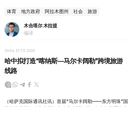
体育
地方政府
阿拉木图州
社会
旅游
木合塔尔 木拉提
编译
20:54, 31 7月 2026
哈中拟打造“喀纳斯—马尔卡阔勒”跨境旅游
线路
（哈萨克国际通讯社讯）首届“马尔卡阔勒——东方明珠”国
际旅游节正在哈萨克斯坦东哈萨克斯坦州马尔卡阔勒区乌伦
海卡村举行。东哈萨克斯坦州州长努热穆别特·萨赫塔汗诺
夫出席开幕式。