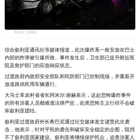
Фото: SANA
综合叙利亚通讯社等媒体报道，此次爆炸系一枚安放在巴士
内部的炸弹被引爆所致。事件发生后，卫生部已提升附近医
院及救护部门的应急响应状态。
过渡政府内政部安全部队和民防部门已控制现场，并重新开
放道路供民用车辆通行。
大马士革农村省省长阿米尔·谢赫表示，这起恐怖爆炸事件
的所有涉案人员都难逃法律严惩，此类恐怖主义行径不会破
坏叙利亚团结。
叙利亚过渡政府外长希巴尼通过社交媒体发文谴责此次袭
击，他表示，针对平民的袭击和破坏安全稳定的企图，阻挡
不了叙利亚国家建设。叙利亚将继续保护民众，追查涉案人