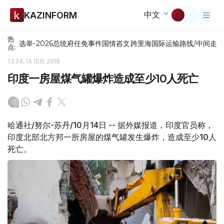
中文
KAZINFORM
热
选举-2026
总统府
任免
事件
国情咨文
跨里海国际运输路线/中间走
点:
13:34, 14 10月 2019
印度一房屋煤气罐爆炸造成至少10人死亡
哈通社/努尔-苏丹/10月14日 -- 据外媒报道，印度官员称，
印度北部北方邦一所房屋的煤气罐发生爆炸，造成至少10人
死亡。