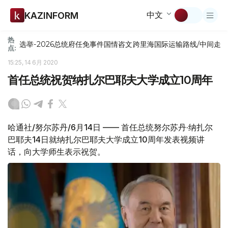
中文
KAZINFORM
热
选举-2026
总统府
任免
事件
国情咨文
跨里海国际运输路线/中间走
点:
15:25, 14 6月 2020
首任总统祝贺纳扎尔巴耶夫大学成立10周年
哈通社/努尔苏丹/6月14日 —— 首任总统努尔苏丹·纳扎尔
巴耶夫14日就纳扎尔巴耶夫大学成立10周年发表视频讲
话，向大学师生表示祝贺。