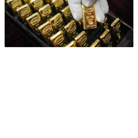
Фото: ӨзА
季度报告显示，哈萨克斯坦国家银行黄金储备增加了15吨。
波兰是2026年第二季度最大的黄金买家。该国在2026年第
二季度增加了51吨黄金储备。
中国购买了33吨黄金，乌兹别克斯坦购买了16吨，哈萨克
斯坦购买了15吨。约旦和捷克共和国的中央银行也分别增加
了6吨黄金储备。
全球各国央行在第二季度共购买了约289吨黄金，比2025年
同期增长了62%。去年同期，黄金购买量约为178吨。