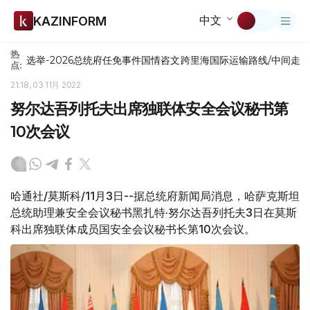
中文
KAZINFORM
热
选举-2026
总统府
任免
事件
国情咨文
跨里海国际运输路线/中间走
点:
21:18, 03 11月 2022
努尔达吾列托夫出席独联体安全会议秘书第
10次会议
哈通社/莫斯科/11月3日--据总统府新闻局消息，哈萨克斯坦
总统助理兼安全会议秘书黑扎特·努尔达吾列托夫3日在莫斯
科出席独联体成员国安全会议秘书长第10次会议。