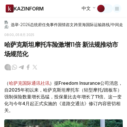
中文
KAZINFORM
热
选举-2026
总统府
任免
事件
国情咨文
跨里海国际运输路线/中间走
点:
08:00, 05 8月 2025
哈萨克斯坦摩托车险激增11倍 新法规推动市
场规范化
（
哈萨克国际通讯社讯
）据Freedom Insurance公司消息，
自2025年初以来，哈萨克斯坦摩托车（轻型摩托/踏板车）
强制保险数量增长迅猛，投保量比去年增长了11倍。这一变
化与今年4月起正式实施的《道路交通法》修订内容密切相
关。