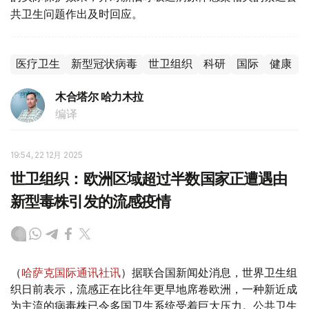
共卫生问题作出及时回应。
医疗卫生
新型冠状病毒
世卫组织
科研
国际
健康
木合塔尔 哈力木拉
编译
19:54, 22 12月 2025
世卫组织：欧洲区域超过半数国家正遭遇由
新型毒株引发的流感疫情
（
哈萨克国际通讯社讯
）据联合国新闻处消息，世界卫生组
织日前表示，流感正在比往年更早地席卷欧洲，一种新近成
为主流的病毒株已令多国卫生系统受着巨大压力。公共卫生