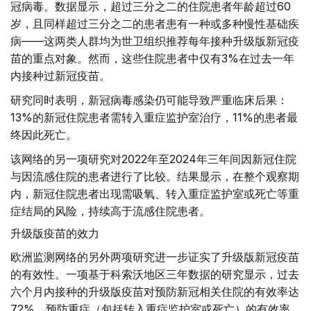
冠病毒。数据显示，超过三分之二的住院患者年龄超过60
岁，且同样超过三分之二的患者患有一种或多种慢性基础疾
病——这两类人群均为世卫组织推荐每年接种升级版新冠疫
苗的重点对象。然而，这些住院患者中仅有3%在过去一年
内接种过新冠疫苗。
研究同时表明，新冠病毒感染仍可能导致严重临床后果：
13%的新冠住院患者需转入重症监护室治疗，11%的患者最
终因此死亡。
该网络的另一项研究对2022年至2024年三年间因新冠住院
与因流感住院的患者进行了比较。结果显示，在整个观察期
内，新冠住院患者出现需吸氧、转入重症监护室或死亡等重
症结局的风险，持续高于流感住院患者。
升级版疫苗的效力
欧洲监测网络的另外两项研究进一步证实了升级版新冠疫苗
的有效性。一项基于科索沃地区三年数据的研究显示，过去
六个月内接种的升级版疫苗对预防新冠相关住院的有效率达
72%，预防重症（包括转入重症监护室或死亡）的有效率