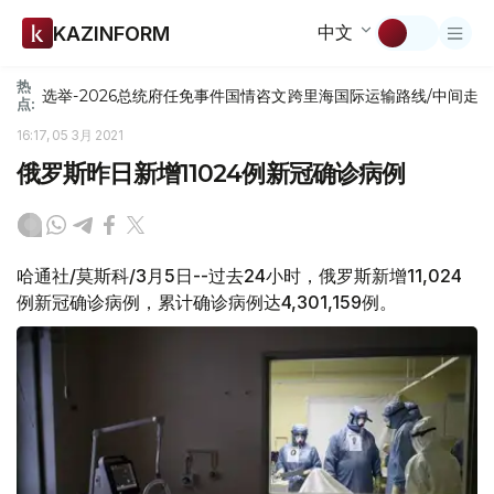
中文
KAZINFORM
热
选举-2026
总统府
任免
事件
国情咨文
跨里海国际运输路线/中间走
点:
16:17, 05 3月 2021
俄罗斯昨日新增11024例新冠确诊病例
哈通社/莫斯科/3月5日--过去24小时，俄罗斯新增11,024
例新冠确诊病例，累计确诊病例达4,301,159例。