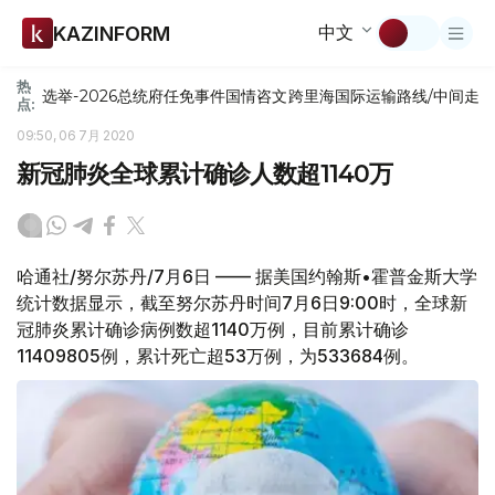
中文
KAZINFORM
热
选举-2026
总统府
任免
事件
国情咨文
跨里海国际运输路线/中间走
点:
09:50, 06 7月 2020
新冠肺炎全球累计确诊人数超1140万
哈通社/努尔苏丹/7月6日 —— 据美国约翰斯•霍普金斯大学
统计数据显示，截至努尔苏丹时间7月6日9:00时，全球新
冠肺炎累计确诊病例数超1140万例，目前累计确诊
11409805例，累计死亡超53万例，为533684例。