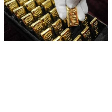
Фото: ӨзА
季度报告显示，哈萨克斯坦国家银行黄金储备增加了15吨。
波兰是2026年第二季度最大的黄金买家。该国在2026年第
二季度增加了51吨黄金储备。
中国购买了33吨黄金，乌兹别克斯坦购买了16吨，哈萨克
斯坦购买了15吨。约旦和捷克共和国的中央银行也分别增加
了6吨黄金储备。
全球各国央行在第二季度共购买了约289吨黄金，比2025年
同期增长了62%。去年同期，黄金购买量约为178吨。