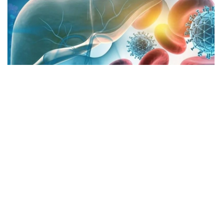
Фото: Министерство здравоохранения РК
阿斯塔纳市卫生与流行病学监督局副局长詹娜·普拉利耶娃
介绍，今年前7个月，阿斯塔纳急性乙型病毒性肝炎发病率
为每10万人0.38例，同比下降28%，其中14岁以下儿童报
告1例病例。
同期，当地共报告14例急性丙型病毒性肝炎病例，未发现儿
童感染病例，发病率为每10万人0.89例，较去年同期上升
1.4倍。