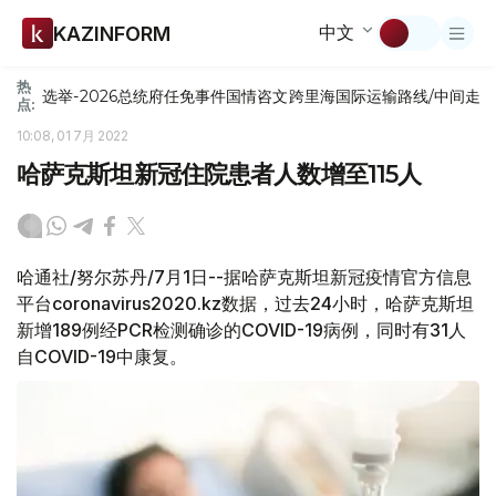
中文
KAZINFORM
热
选举-2026
总统府
任免
事件
国情咨文
跨里海国际运输路线/中间走
点:
10:08, 01 7月 2022
哈萨克斯坦新冠住院患者人数增至115人
哈通社/努尔苏丹/7月1日--据哈萨克斯坦新冠疫情官方信息
平台coronavirus2020.kz数据，过去24小时，哈萨克斯坦
新增189例经PCR检测确诊的COVID-19病例，同时有31人
自COVID-19中康复。