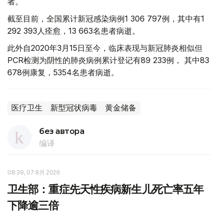
者。
截至目前，全国累计新冠感染病例1 306 797例，其中有1
292 393人痊愈，13 663名患者病逝。
此外自2020年3月15日至今，临床表现与新冠肺炎相似但
PCR检测为阴性的肺炎病例累计登记有89 233例， 其中83
678例康复，5354名患者病逝。
医疗卫生
新型冠状病毒
黄金储备
без автора
编译
08:39, 07 8月 2026
卫生部：重症先天性疾病新生儿死亡率五年
下降逾三倍