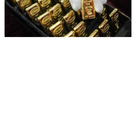
Фото: ӨзА
季度报告显示，哈萨克斯坦国家银行黄金储备增加了15吨。
波兰是2026年第二季度最大的黄金买家。该国在2026年第
二季度增加了51吨黄金储备。
中国购买了33吨黄金，乌兹别克斯坦购买了16吨，哈萨克
斯坦购买了15吨。约旦和捷克共和国的中央银行也分别增加
了6吨黄金储备。
全球各国央行在第二季度共购买了约289吨黄金，比2025年
同期增长了62%。去年同期，黄金购买量约为178吨。
世界黄金协会称，黄金需求的增长受到地缘政治不确定性、