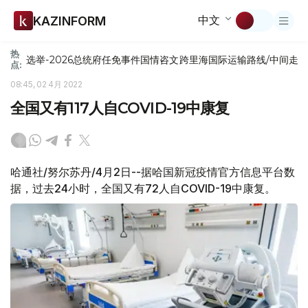
中文
KAZINFORM
热
选举-2026
总统府
任免
事件
国情咨文
跨里海国际运输路线/中间走
点:
08:45, 02 4月 2022
全国又有117人自COVID-19中康复
哈通社/努尔苏丹/4月2日--据哈国新冠疫情官方信息平台数
据，过去24小时，全国又有72人自COVID-19中康复。