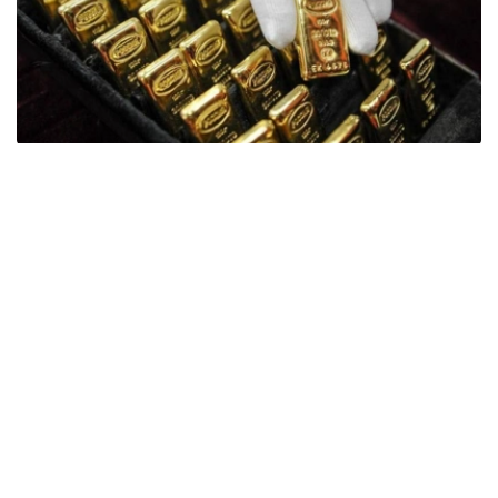
Фото: ӨзА
季度报告显示，哈萨克斯坦国家银行黄金储备增加了15吨。
波兰是2026年第二季度最大的黄金买家。该国在2026年第
二季度增加了51吨黄金储备。
中国购买了33吨黄金，乌兹别克斯坦购买了16吨，哈萨克
斯坦购买了15吨。约旦和捷克共和国的中央银行也分别增加
了6吨黄金储备。
全球各国央行在第二季度共购买了约289吨黄金，比2025年
同期增长了62%。去年同期，黄金购买量约为178吨。
世界黄金协会称，黄金需求的增长受到地缘政治不确定性、