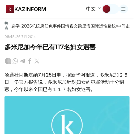
中文
KAZINFORM
热
选举-2026
总统府
任免
事件
国情咨文
跨里海国际运输路线/中间走
点:
08:48, 26 7月 2014
多米尼加今年已有117名妇女遇害
哈通社阿斯塔纳7月25日电，据新华网报道，多米尼加２５
日一份官方报告说，多米尼加针对妇女的犯罪活动十分猖
獗，今年以来全国已有１１７名妇女遇害。