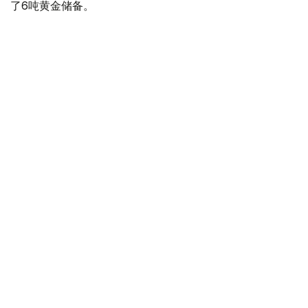
了6吨黄金储备。
全球各国央行在第二季度共购买了约289吨黄金，比2025年
同期增长了62%。去年同期，黄金购买量约为178吨。
世界黄金协会称，黄金需求的增长受到地缘政治不确定性、
本季度贵金属价格下跌，以及各国寻求国际储备多元化等因
素的影响。
根据该协会进行的一项调查，89%的央行行长预计未来一
年全球黄金储备量将会增加。45%的受访者表示，他们的
国家计划增加黄金储备。
黄金储备
哈萨克斯坦
经济
央行
金融
木合塔尔 哈力木拉
编译
12:31, 30 7月 2026