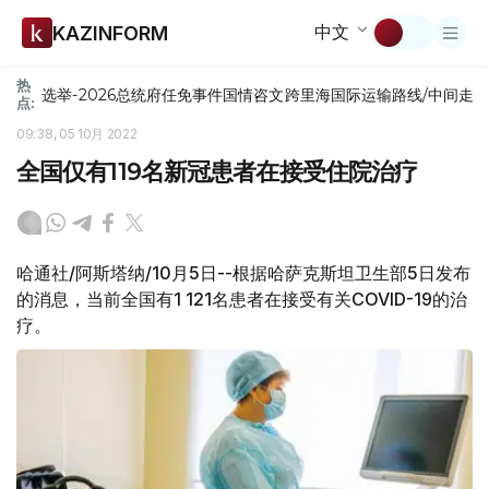
中文
KAZINFORM
热
选举-2026
总统府
任免
事件
国情咨文
跨里海国际运输路线/中间走
点:
09:38, 05 10月 2022
全国仅有119名新冠患者在接受住院治疗
哈通社/阿斯塔纳/10月5日--根据哈萨克斯坦卫生部5日发布
的消息，当前全国有1 121名患者在接受有关COVID-19的治
疗。