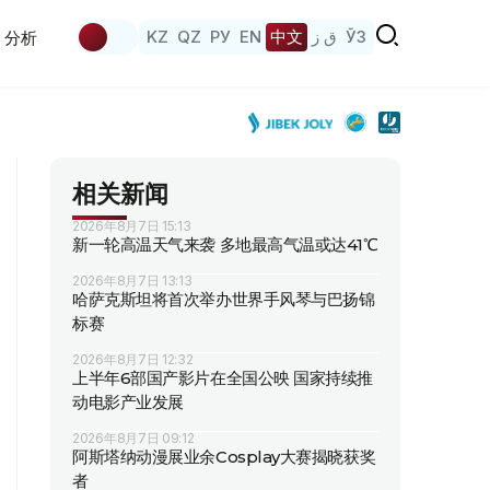
KZ
QZ
РУ
EN
中文
ق ز
ЎЗ
分析
相关新闻
2026年8月7日 15:13
新一轮高温天气来袭 多地最高气温或达41℃
2026年8月7日 13:13
哈萨克斯坦将首次举办世界手风琴与巴扬锦
标赛
2026年8月7日 12:32
上半年6部国产影片在全国公映 国家持续推
动电影产业发展
2026年8月7日 09:12
阿斯塔纳动漫展业余Cosplay大赛揭晓获奖
者