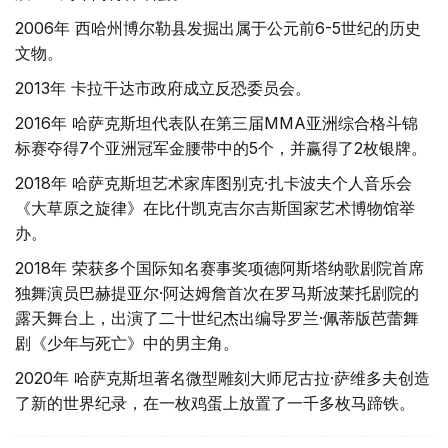
2006年 西哈州博尔勒县发掘出属于公元前6-5世纪的历史
文物。
2013年 卡拉干达市政府成立反恐委员会。
2016年 哈萨克斯坦代表队在第三届MMA亚洲综合格斗锦
标赛夺得7个亚洲冠军金腰带中的5个，并赢得了2枚银牌。
2018年 哈萨克斯坦艺术家库图别克·扎卡波夫个人音乐会
《大草原之旋律》在比什凯克吉尔吉斯国家艺术博物馆举
办。
2018年 荣获多个国际知名赛事奖项德阿斯塔纳歌剧院首席
独舞演员巴赫提亚尔·阿达姆詹首次在罗马斯波莱托剧院的
露天舞台上，出演了二十世纪杰出编导罗兰·佩蒂版芭蕾舞
剧《少年与死亡》中的男主角。
2020年 哈萨克斯坦著名微型雕刻大师尼古拉·萨维多夫创造
了新的世界纪录，在一枚鸡蛋上放置了一千多枚马蹄铁。