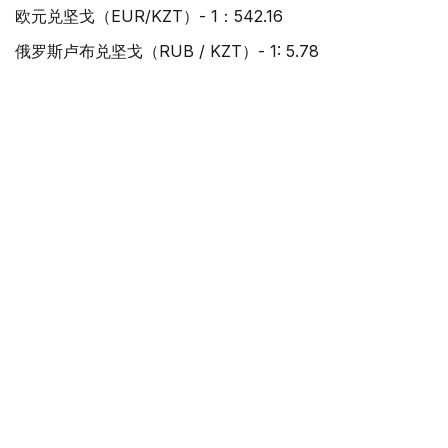
欧元兑坚戈（EUR/KZT）- 1：542.16
俄罗斯卢布兑坚戈（RUB / KZT）- 1: 5.78
土耳其里拉兑坚戈（TRY / KZT）- 1: 9.88
中国元兑坚戈（CNY / KZT）- 1：69.61
值得一提的是，根据哈萨克斯坦国家银行规定，截至阿斯塔
纳时间当日15:30，在哈萨克斯坦证券交易所形成的坚戈兑
美元加权平均汇率，将被确定为下一工作日坚戈兑美元官方
汇率；坚戈兑其他外币的官方汇率，则依据截至阿斯塔纳时
间16:00形成的交叉汇率计算得出。
经济
坚戈
外汇
达娜 努尔巴克提
编译