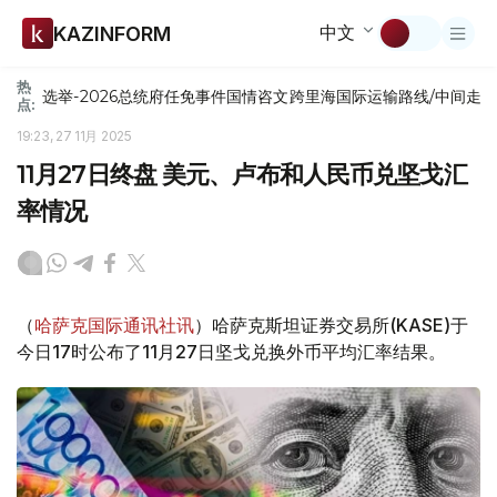
中文
KAZINFORM
热
选举-2026
总统府
任免
事件
国情咨文
跨里海国际运输路线/中间走
点:
19:23, 27 11月 2025
11月27日终盘 美元、卢布和人民币兑坚戈汇
率情况
（
哈萨克国际通讯社讯
）哈萨克斯坦证券交易所(KASE)于
今日17时公布了11月27日坚戈兑换外币平均汇率结果。